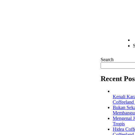
S
Search
Recent Pos
Kenali Kar
Coffeeland
Bukan Seka
Membangun 
Mengenal Je
Tropis
Hidea Coff
Coffeeland