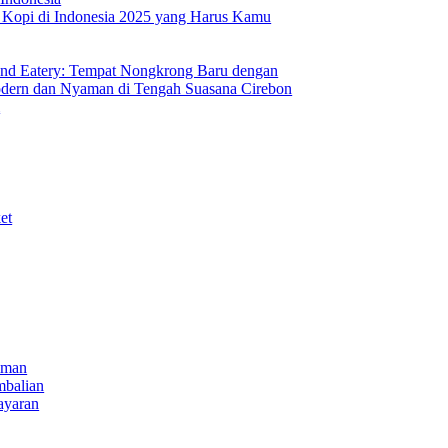
s Kopi di Indonesia 2025 yang Harus Kamu
nd Eatery: Tempat Nongkrong Baru dengan
ern dan Nyaman di Tengah Suasana Cirebon
i
et
iman
mbalian
ayaran
NECT