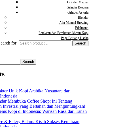
Grinder Mazzer
Grinder Bezzera
Grinder Astoria
Blender
Alat Manual Brewing
Edelmann
Peralatan dan Pembersih Mesin Kopi
Page Peluang Usaha
earch for:
Search
ts
akter Unik Kopi Arabika Nusantara dari
 Indonesia
dar Membuka Coffee Shop: Ini Tentang
Investasi yang Bertahan dan Menguntungkan!
nis Kopi di Indonesia: Warisan Rasa dari Tanah
ee & Eatery Batam: Kisah Sukses Kemitraan
 Indonesia