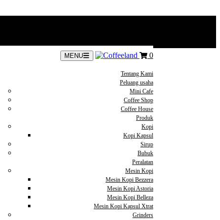
0
MENU
Tentang Kami
Peluang usaha
Mini Cafe
Coffee Shop
Coffee House
Produk
Kopi
Kopi Kapsul
Sirup
Bubuk
Peralatan
Mesin Kopi
Mesin Kopi Bezzera
Mesin Kopi Astoria
Mesin Kopi Belleza
Mesin Kopi Kapsul Xtrat
Grinders