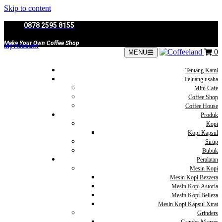
Skip to content
0878 2595 8155
Make Your Own Coffee Shop
My Account
0
MENU
Tentang Kami
Peluang usaha
Mini Cafe
Coffee Shop
Coffee House
Produk
Kopi
Kopi Kapsul
Sirup
Bubuk
Peralatan
Mesin Kopi
Mesin Kopi Bezzera
Mesin Kopi Astoria
Mesin Kopi Belleza
Mesin Kopi Kapsul Xtrat
Grinders