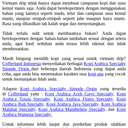
Vietnam drip tidak hanya dapat membuat campuran kopi dan susu
kental manis saja. Anda dapat bereksperimen dengan menggunakan
bahan yang lainnya seperti madu, telur dan campuran susu kental
manis, ataupun rempah-rempah seperti jahe maupun kayu manis.
Rasa yang dihasilkan tak kalah segar dan menyenangkan.
Tidak terlalu sulit untuk membuatnya bukan? Anda dapat
bereksperimen dengan bahan-bahan tambahan sesuai dengan selera
anda, agar hasil seduhan anda terasa lebih nikmat dan tidak
membosankan.
Masih bingung memilih kopi yang sesuai untuk vietnam drip?
Coffeeland Indonesia
menyediakan berbagai
Kopi Arabica Specialty
Singgle Orgin
dari beberapa daerah Indonesia yang dapat anda
coba, agar anda bisa menemukan karakter rasa
kopi apa
yang cocok
untuk memanjakan lidah anda.
Adapun
Kopi Arabica Specialty Singgle Orgin
yang tersedia
di
Coffeeland
yaitu :
Kopi Arabica Aceh Gayo Specialty,
Kopi
Arabica Toraja Specialty,
Kopi Arabica Flores Specialty
,
Kopi
Arabica Bali Specialty
,
Kopi Arabica Java Specialty,
Kopi Arabica
Malabar Specialty,
Kopi Arabica Mandheling Specialty,
dan
Kopi
Arabica Wamena Specialty.
Untuk informasi lebih lanjut dan pembelian produk silahkan