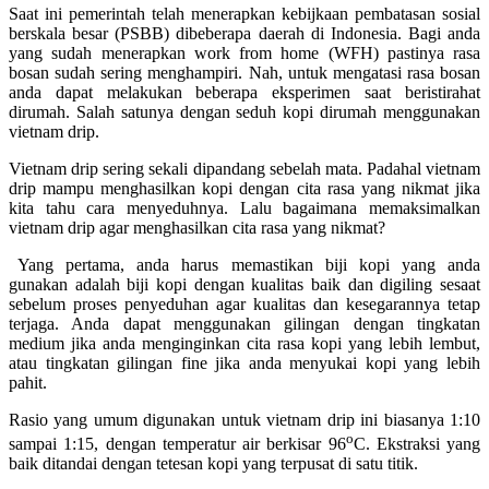
Saat ini pemerintah telah menerapkan kebijkaan pembatasan sosial
berskala besar (PSBB) dibeberapa daerah di Indonesia. Bagi anda
yang sudah menerapkan work from home (WFH) pastinya rasa
bosan sudah sering menghampiri. Nah, untuk mengatasi rasa bosan
anda dapat melakukan beberapa eksperimen saat beristirahat
dirumah. Salah satunya dengan seduh kopi dirumah menggunakan
vietnam drip.
Vietnam drip sering sekali dipandang sebelah mata. Padahal vietnam
drip mampu menghasilkan kopi dengan cita rasa yang nikmat jika
kita tahu cara menyeduhnya. Lalu bagaimana memaksimalkan
vietnam drip agar menghasilkan cita rasa yang nikmat?
Yang pertama, anda harus memastikan biji kopi yang anda
gunakan adalah biji kopi dengan kualitas baik dan digiling sesaat
sebelum proses penyeduhan agar kualitas dan kesegarannya tetap
terjaga. Anda dapat menggunakan gilingan dengan tingkatan
medium jika anda menginginkan cita rasa kopi yang lebih lembut,
atau tingkatan gilingan fine jika anda menyukai kopi yang lebih
pahit.
Rasio yang umum digunakan untuk vietnam drip ini biasanya 1:10
o
sampai 1:15, dengan temperatur air berkisar 96
C. Ekstraksi yang
baik ditandai dengan tetesan kopi yang terpusat di satu titik.