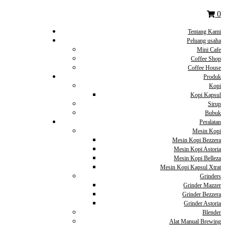
0
Tentang Kami
Peluang usaha
Mini Cafe
Coffee Shop
Coffee House
Produk
Kopi
Kopi Kapsul
Sirup
Bubuk
Peralatan
Mesin Kopi
Mesin Kopi Bezzera
Mesin Kopi Astoria
Mesin Kopi Belleza
Mesin Kopi Kapsul Xtrat
Grinders
Grinder Mazzer
Grinder Bezzera
Grinder Astoria
Blender
Alat Manual Brewing