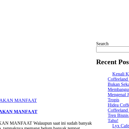
Search
Recent Pos
Kenali K
Coffeeland
Bukan Seka
Membangun 
Mengenal Je
Tropis
Hidea Coff
Coffeeland
 AKAN MANFAAT
Tren Bisni
Tahu!
NFAAT Walaupun saat ini sudah banyak
Lyx Cafe
sia, tampaknya memang belum banyak tempat