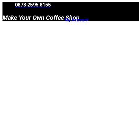
Skip
0878 2595 8155
to
content
Make Your Own Coffee Shop
My Account