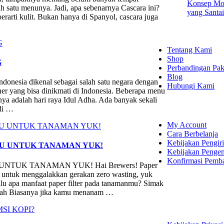
Konsep Mod
h satu menunya. Jadi, apa sebenarnya Cascara ini?
yang Santa
rarti kulit. Bukan hanya di Spanyol, cascara juga
EXPLORE
Tentang Kami
Shop
G
Perbandingan Pak
Blog
dikenal sebagai salah satu negara dengan
Hubungi Kami
r yang bisa dinikmati di Indonesia. Beberapa menu
nya adalah hari raya Idul Adha. Ada banyak sekali
SHOPPING
di …
My Account
Cara Berbelanja
Kebijakan Pengir
U UNTUK TANAMAN YUK!
Kebijakan Penge
Konfirmasi Pemb
UK TANAMAN YUK! Hai Brewers! Paper
Dan untuk menggalakkan gerakan zero wasting, yuk
LET'S CON
alu apa manfaat paper filter pada tanamanmu? Simak
anah Biasanya jika kamu menanam …
Instagram
Faceboo
YouTu