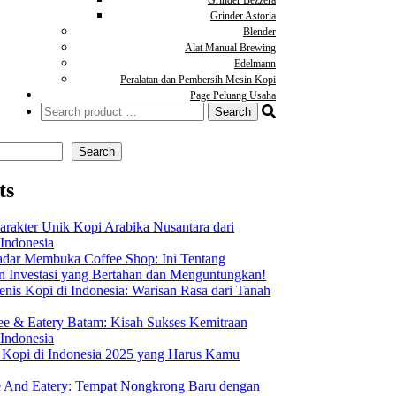
Grinder Astoria
Blender
Alat Manual Brewing
Edelmann
Peralatan dan Pembersih Mesin Kopi
Page Peluang Usaha
Search
for:
Search
ts
arakter Unik Kopi Arabika Nusantara dari
 Indonesia
dar Membuka Coffee Shop: Ini Tentang
Investasi yang Bertahan dan Menguntungkan!
nis Kopi di Indonesia: Warisan Rasa dari Tanah
ee & Eatery Batam: Kisah Sukses Kemitraan
 Indonesia
s Kopi di Indonesia 2025 yang Harus Kamu
 And Eatery: Tempat Nongkrong Baru dengan