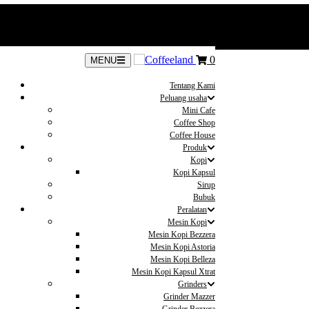
0
MENU
Tentang Kami
Peluang usaha
Mini Cafe
Coffee Shop
Coffee House
Produk
Kopi
Kopi Kapsul
Sirup
Bubuk
Peralatan
Mesin Kopi
Mesin Kopi Bezzera
Mesin Kopi Astoria
Mesin Kopi Belleza
Mesin Kopi Kapsul Xtrat
Grinders
Grinder Mazzer
Grinder Bezzera