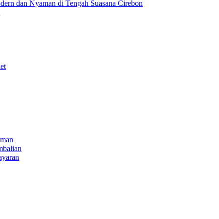
ern dan Nyaman di Tengah Suasana Cirebon
i
et
iman
mbalian
ayaran
NECT
k
be