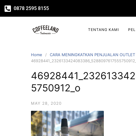
0878 2595 8155
TENTANG KAMI
PE
Home
CARA MENINGKATKAN PENJUALAN OUTLET 
46928441_2326133424083386_5288097617555750912
46928441_232613342
5750912_o
MAY 28, 2020