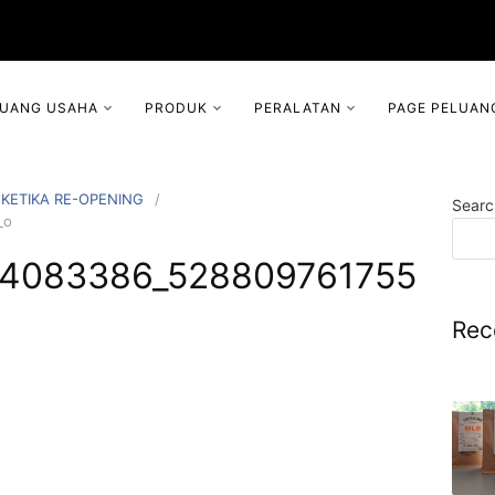
LUANG USAHA
PRODUK
PERALATAN
PAGE PELUAN
KETIKA RE-OPENING
Searc
_o
4083386_528809761755
Rec