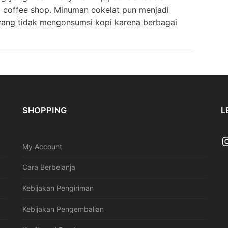
i coffee shop. Minuman cokelat pun menjadi
 yang tidak mengonsumsi kopi karena berbagai
SHOPPING
L
My Account
Cara Berbelanja
Kebijakan Pengiriman
Kebijakan Pengembalian