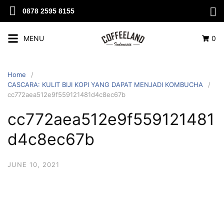
0878 2595 8155
MENU
0
Home
CASCARA: KULIT BIJI KOPI YANG DAPAT MENJADI KOMBUCHA
cc772aea512e9f559121481d4c8ec67b
cc772aea512e9f559121481
d4c8ec67b
JUNE 10, 2021