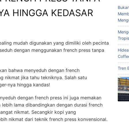
Bukan
A HINGGA KEDASAR
Memba
Meng
Menge
Tropi
paling mudah digunakan yang dimiliki oleh pecinta
k seduh dengan menggunakan french press tanpa
Hidea
Coffe
Tren 
akan bahwa menyeduh dengan french
nikmat jika tahu tekniknya. Salah satu
ger-nya hingga kandas!
menyeduh dengan french press ini juga memakan
 lebih lama dibandingkan dengan durasi french
angat nikmat. Secangkir kopi yang
lebih nikmat dari teknik french press konvensional.