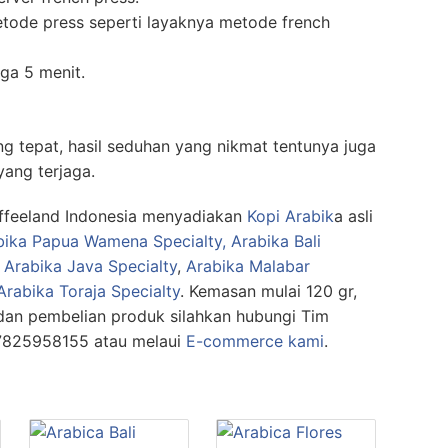
etode press seperti layaknya metode french
ga 5 menit.
 tepat, hasil seduhan yang nikmat tentunya juga
yang terjaga.
offeeland Indonesia menyadiakan
Kopi Arabik
a asli
bika Papua Wamena Specialty,
Arabika Bali
Arabika Java Specialty
,
Arabika Malabar
Arabika Toraja Specialty
. Kemasan mulai 120 gr,
t dan pembelian produk silahkan hubungi Tim
87825958155 atau melaui
E-commerce kami
.