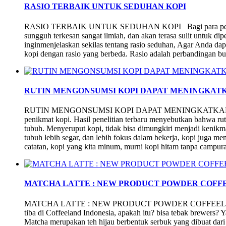
RASIO TERBAIK UNTUK SEDUHAN KOPI
RASIO TERBAIK UNTUK SEDUHAN KOPI Bagi para peenikma
sungguh terkesan sangat ilmiah, dan akan terasa sulit untuk dipe
inginmenjelaskan sekilas tentang rasio seduhan, Agar Anda dap
kopi dengan rasio yang berbeda. Rasio adalah perbandingan 
RUTIN MENGONSUMSI KOPI DAPAT MENINGKAT
RUTIN MENGONSUMSI KOPI DAPAT MENINGKATKAN IM
penikmat kopi. Hasil penelitian terbaru menyebutkan bahwa r
tubuh. Menyeruput kopi, tidak bisa dimungkiri menjadi kenikm
tubuh lebih segar, dan lebih fokus dalam bekerja, kopi juga m
catatan, kopi yang kita minum, murni kopi hitam tanpa campur
MATCHA LATTE : NEW PRODUCT POWDER COFF
MATCHA LATTE : NEW PRODUCT POWDER COFFEELAND I
tiba di Coffeeland Indonesia, apakah itu? bisa tebak brewer
Matcha merupakan teh hijau berbentuk serbuk yang dibuat dari 