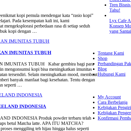
Tren Bisni
Tahu!
t kopi pemula mendengar kata “rasio kopi”
lajari. Pada kesempatan kali ini, kami
Lyx Cafe A
at mengeksplorasi perbedaan rasa di setiap seduh
Konsep Mod
bubuk kopi dengan …
yang Santa
EXPLORE
KAN IMUNITAS TUBUH
Tentang Kami
Shop
Perbandingan Pak
UNITAS TUBUH Kabar gembira bagi para
Blog
utin mengonsumsi kopi bisa meningkatkan imunitas
Hubungi Kami
atan tersendiri. Selain meningkatkan mood, membuat
emberi banyak manfaat bagi kesehatan. Tentu dengan
SHOPPING
an seperti …
My Account
Cara Berbelanja
EELAND INDONESIA
Kebijakan Pengir
Kebijakan Penge
Konfirmasi Pemb
NDONESIA Produk powder terbaru telah
s? Yaps betul Matcha latte. APA ITU MATCHA?
proses menggiling teh hijau hingga halus seperti
LET'S CON