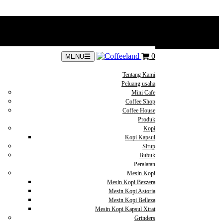
0
MENU
Tentang Kami
Peluang usaha
Mini Cafe
Coffee Shop
Coffee House
Produk
Kopi
Kopi Kapsul
Sirup
Bubuk
Peralatan
Mesin Kopi
Mesin Kopi Bezzera
Mesin Kopi Astoria
Mesin Kopi Belleza
Mesin Kopi Kapsul Xtrat
Grinders