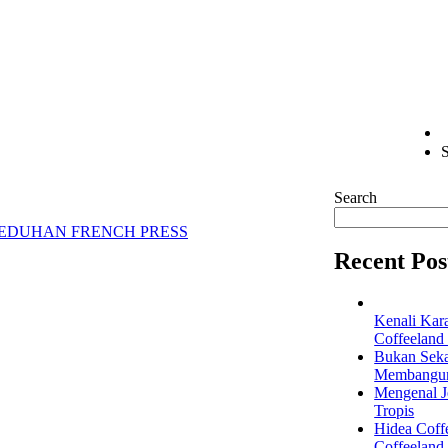
S
Search
SEDUHAN FRENCH PRESS
Recent Pos
Kenali Kar
Coffeeland
Bukan Seka
Membangun 
Mengenal Je
Tropis
Hidea Coff
Coffeeland