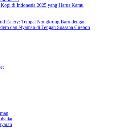
s Kopi di Indonesia 2025 yang Harus Kamu
nd Eatery: Tempat Nongkrong Baru dengan
ern dan Nyaman di Tengah Suasana Cirebon
i
et
iman
mbalian
ayaran
NECT