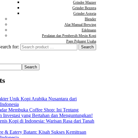
Grinder Mazzer
Grinder Bezzera
Grinder Astoria
Blender
Alat Manual Brewing
Edelmann
Peralatan dan Pembersih Mesin Kopi
Page Peluang Usaha
earch for:
Search
ts
akter Unik Kopi Arabika Nusantara dari
 Indonesia
dar Membuka Coffee Shop: Ini Tentang
Investasi yang Bertahan dan Menguntungkan!
nis Kopi di Indonesia: Warisan Rasa dari Tanah
ee & Eatery Batam: Kisah Sukses Kemitraan
 Indonesia