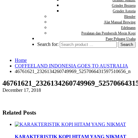
Grinder Mazzer
Grinder Bezzera
Grinder Astoria
Blender
Alat Manual Brewing
Edelmann
Peralatan dan Pembersih Mesin Kopi
Page Peluang Usaha
Search for:
Home
COFFEELAND INDONESIA GOES TO AUSTRALIA
46761621_2326134260749969_5257066431597510656_n
46761621_2326134260749969_5257066431
December 17, 2018
Related Posts
KARAKTERISTIK KOPI HITAM YANG NIKMAT