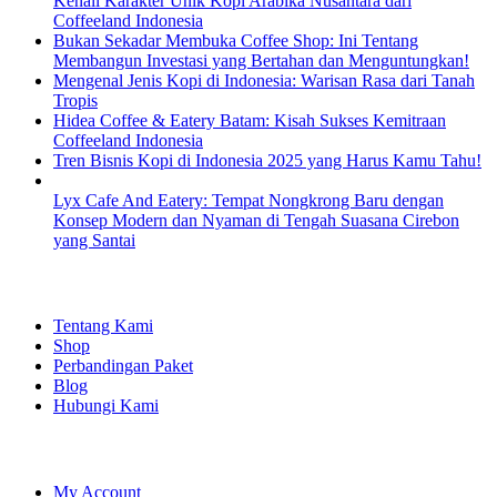
Kenali Karakter Unik Kopi Arabika Nusantara dari
Coffeeland Indonesia
Bukan Sekadar Membuka Coffee Shop: Ini Tentang
Membangun Investasi yang Bertahan dan Menguntungkan!
Mengenal Jenis Kopi di Indonesia: Warisan Rasa dari Tanah
Tropis
Hidea Coffee & Eatery Batam: Kisah Sukses Kemitraan
Coffeeland Indonesia
Tren Bisnis Kopi di Indonesia 2025 yang Harus Kamu Tahu!
Lyx Cafe And Eatery: Tempat Nongkrong Baru dengan
Konsep Modern dan Nyaman di Tengah Suasana Cirebon
yang Santai
EXPLORE
Tentang Kami
Shop
Perbandingan Paket
Blog
Hubungi Kami
SHOPPING
My Account