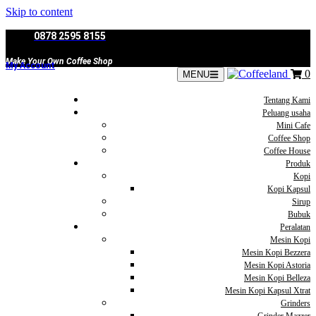
Skip to content
0878 2595 8155
Make Your Own Coffee Shop
My Account
0
MENU
Tentang Kami
Peluang usaha
Mini Cafe
Coffee Shop
Coffee House
Produk
Kopi
Kopi Kapsul
Sirup
Bubuk
Peralatan
Mesin Kopi
Mesin Kopi Bezzera
Mesin Kopi Astoria
Mesin Kopi Belleza
Mesin Kopi Kapsul Xtrat
Grinders