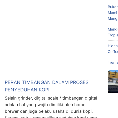
Bukan
Memba
Meng
Menge
Tropi
Hidea
Coffe
Tren 
PERAN TIMBANGAN DALAM PROSES
PENYEDUHAN KOPI
Selain grinder, digital scale / timbangan digital
adalah hal yang wajib dimiliki oleh home
brewer dan juga pelaku usaha di dunia kopi.
Karena, untuk mengasilkan seduhan kopi yang