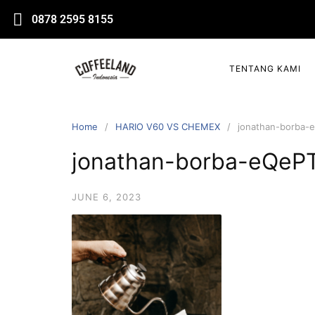
0878 2595 8155
TENTANG KAMI
Home
HARIO V60 VS CHEMEX
jonathan-borba-
jonathan-borba-eQeP
JUNE 6, 2023