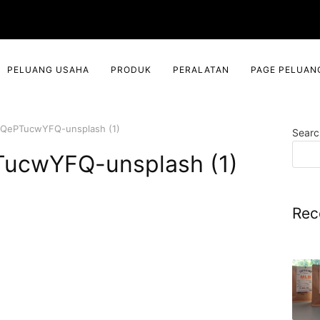
PELUANG USAHA
PRODUK
PERALATAN
PAGE PELUAN
eQePTucwYFQ-unsplash (1)
Searc
TucwYFQ-unsplash (1)
Rec