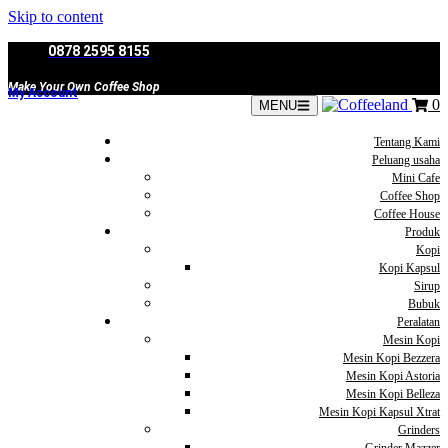
Skip to content
0878 2595 8155
Make Your Own Coffee Shop
My Account
0
MENU
Tentang Kami
Peluang usaha
Mini Cafe
Coffee Shop
Coffee House
Produk
Kopi
Kopi Kapsul
Sirup
Bubuk
Peralatan
Mesin Kopi
Mesin Kopi Bezzera
Mesin Kopi Astoria
Mesin Kopi Belleza
Mesin Kopi Kapsul Xtrat
Grinders