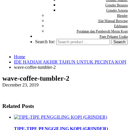
Grinder Mazzer
Grinder Bezzera
Grinder Astoria
Blender
Alat Manual Brewing
Edelmann
Peralatan dan Pembersih Mesin Kopi
Page Peluang Usaha
Search for:
Home
IDE HADIAH AKHIR TAHUN UNTUK PECINTA KOPI
wave-coffee-tumbler-2
wave-coffee-tumbler-2
December 23, 2019
Related Posts
TIPE-TIPE PENGGILING KOPI (GRINDER)