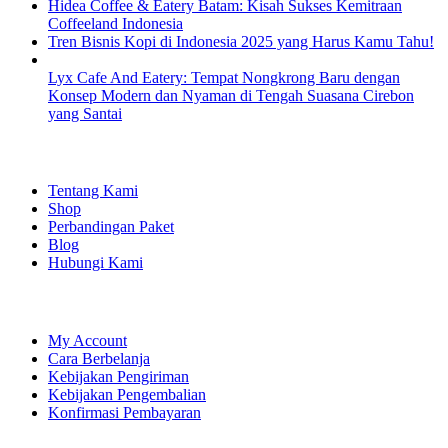
Hidea Coffee & Eatery Batam: Kisah Sukses Kemitraan
Coffeeland Indonesia
Tren Bisnis Kopi di Indonesia 2025 yang Harus Kamu Tahu!
Lyx Cafe And Eatery: Tempat Nongkrong Baru dengan
Konsep Modern dan Nyaman di Tengah Suasana Cirebon
yang Santai
EXPLORE
Tentang Kami
Shop
Perbandingan Paket
Blog
Hubungi Kami
SHOPPING
My Account
Cara Berbelanja
Kebijakan Pengiriman
Kebijakan Pengembalian
Konfirmasi Pembayaran