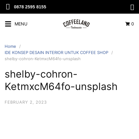
0878 2595 8155
MENU
0
Home
IDE KONSEP DESAIN INTERIOR UNTUK COFFEE SHOP
shelby-cohron-KetmxcM64fo-unsplash
shelby-cohron-
KetmxcM64fo-unsplash
FEBRUARY 2, 2023