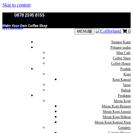
Skip to content
0878 2595 8155
Make Your Own Coffee Shop
My Account
0
MENU
Tentang Kami
Peluang usaha
Mini Cafe
Coffee Shop
Coffee House
Produk
Kopi
Kopi Kapsul
Sirup
Bubuk
Peralatan
Mesin Kopi
Mesin Kopi Bezzera
Mesin Kopi Astoria
Mesin Kopi Belleza
Mesin Kopi Kapsul Xtrat
Grinders