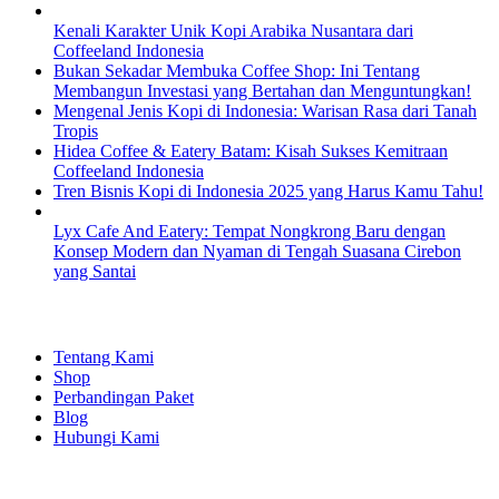
Kenali Karakter Unik Kopi Arabika Nusantara dari
Coffeeland Indonesia
Bukan Sekadar Membuka Coffee Shop: Ini Tentang
Membangun Investasi yang Bertahan dan Menguntungkan!
Mengenal Jenis Kopi di Indonesia: Warisan Rasa dari Tanah
Tropis
Hidea Coffee & Eatery Batam: Kisah Sukses Kemitraan
Coffeeland Indonesia
Tren Bisnis Kopi di Indonesia 2025 yang Harus Kamu Tahu!
Lyx Cafe And Eatery: Tempat Nongkrong Baru dengan
Konsep Modern dan Nyaman di Tengah Suasana Cirebon
yang Santai
EXPLORE
Tentang Kami
Shop
Perbandingan Paket
Blog
Hubungi Kami
SHOPPING