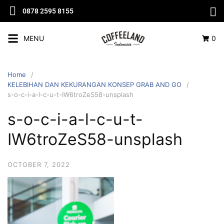
0878 2595 8155
MENU
0
Home
KELEBIHAN DAN KEKURANGAN KONSEP GRAB AND GO
s-o-c-i-a-l-c-u-t-IW6troZeS58-unsplash
s-o-c-i-a-l-c-u-t-
IW6troZeS58-unsplash
OCTOBER 7, 2022