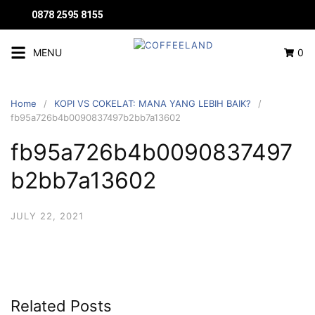
0878 2595 8155
MENU
0
Home
KOPI VS COKELAT: MANA YANG LEBIH BAIK?
fb95a726b4b0090837497b2bb7a13602
fb95a726b4b0090837497
b2bb7a13602
JULY 22, 2021
Related Posts