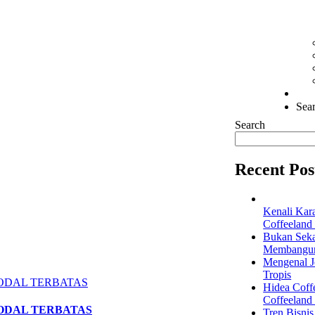
Sear
Search
Recent Pos
Kenali Kar
Coffeeland
Bukan Seka
Membangun 
Mengenal Je
Tropis
Hidea Coff
Coffeeland
MODAL TERBATAS
Tren Bisni