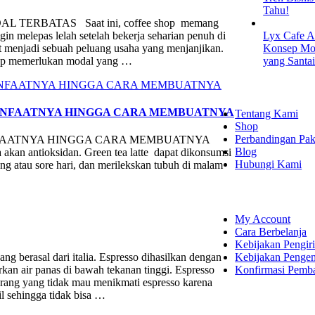
Tahu!
ERBATAS Saat ini, coffee shop memang
gin melepas lelah setelah bekerja seharian penuh di
Lyx Cafe A
at menjadi sebuah peluang usaha yang menjanjikan.
Konsep Mod
op memerlukan modal yang …
yang Santa
EXPLORE
MANFAATNYA HINGGA CARA MEMBUATNYA
Tentang Kami
Shop
Perbandingan Pak
NFAATNYA HINGGA CARA MEMBUATNYA
Blog
 akan antioksidan. Green tea latte dapat dikonsumsi
Hubungi Kami
ang atau sore hari, dan merilekskan tubuh di malam
SHOPPING
My Account
Cara Berbelanja
Kebijakan Pengir
Kebijakan Penge
rasal dari italia. Espresso dihasilkan dengan
Konfirmasi Pemb
kan air panas di bawah tekanan tinggi. Espresso
orang yang tidak mau menikmati espresso karena
l sehingga tidak bisa …
LET'S CON