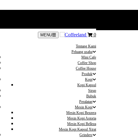
0
MENU
Tentang Kami
Peluang usaha
Mini Cafe
Coffee Shop
Coffee House
Produk
Kopi
Kopi Kapsul
Sirup
Bubuk
Peralatan
Mesin Kopi
Mesin Kopi Bezzera
Mesin Kopi Astoria
Mesin Kopi Belleza
Mesin Kopi Kapsul Xtrat
Grinders