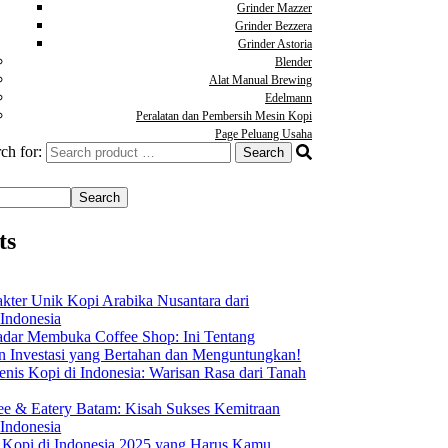
Grinder Mazzer
Grinder Bezzera
Grinder Astoria
Blender
Alat Manual Brewing
Edelmann
Peralatan dan Pembersih Mesin Kopi
Page Peluang Usaha
ch for:
Search
ts
akter Unik Kopi Arabika Nusantara dari
 Indonesia
dar Membuka Coffee Shop: Ini Tentang
Investasi yang Bertahan dan Menguntungkan!
nis Kopi di Indonesia: Warisan Rasa dari Tanah
ee & Eatery Batam: Kisah Sukses Kemitraan
 Indonesia
s Kopi di Indonesia 2025 yang Harus Kamu