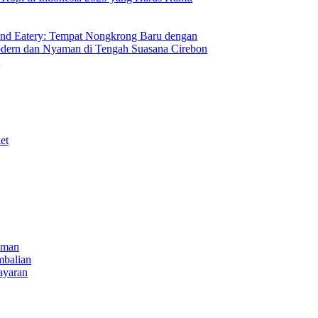
nd Eatery: Tempat Nongkrong Baru dengan
ern dan Nyaman di Tengah Suasana Cirebon
i
et
iman
mbalian
ayaran
NECT