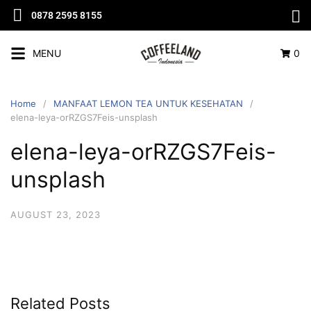
0878 2595 8155
MENU
0
Home
MANFAAT LEMON TEA UNTUK KESEHATAN
elena-leya-orRZGS7Feis-unsplash
elena-leya-orRZGS7Feis-
unsplash
AUGUST 23, 2023
Related Posts