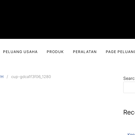
PELUANG USAHA
PRODUK
PERALATAN
PAGE PELUAN
UH
cup-gdca1f3f06_1280
Searc
Rec
Ken