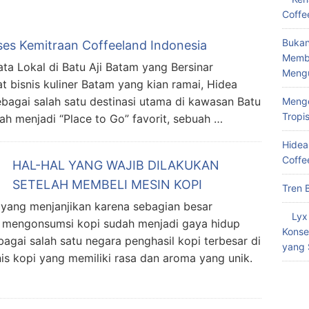
Coffe
Bukan
ses Kemitraan Coffeeland Indonesia
Memba
ta Lokal di Batu Aji Batam yang Bersinar
Meng
t bisnis kuliner Batam yang kian ramai, Hidea
ebagai salah satu destinasi utama di kawasan Batu
Menge
Tropi
lah menjadi “Place to Go” favorit, sebuah …
Hidea
Coffe
HAL-HAL YANG WAJIB DILAKUKAN
SETELAH MEMBELI MESIN KOPI
Tren 
 yang menjanjikan karena sebagian besar
Lyx
n mengonsumsi kopi sudah menjadi gaya hidup
Konse
bagai salah satu negara penghasil kopi terbesar di
yang 
is kopi yang memiliki rasa dan aroma yang unik.