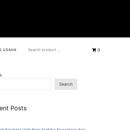
SEARCH
0
G USAHA
FOR:
h
Search
ent Posts
ali Karakter Unik Kopi Arabika Nusantara dari