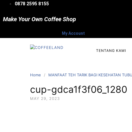
Skip
0878 2595 8155
to
content
Make Your Own Coffee Shop
My Account
TENTANG KAMI
Home
MANFAAT TEH TARIK BAGI KESEHATAN TUB
cup-gdca1f3f06_1280
MAY 29, 2023