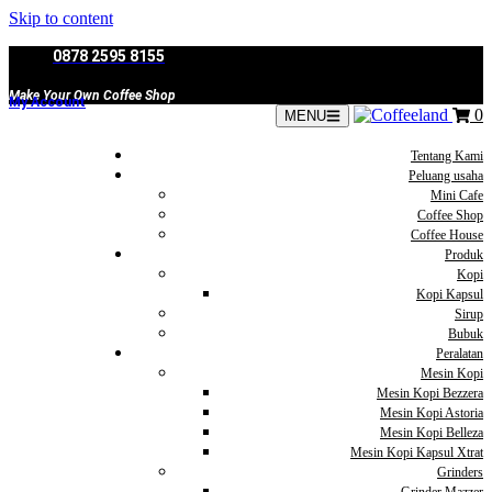
Skip to content
0878 2595 8155
Make Your Own Coffee Shop
My Account
0
MENU
Tentang Kami
Peluang usaha
Mini Cafe
Coffee Shop
Coffee House
Produk
Kopi
Kopi Kapsul
Sirup
Bubuk
Peralatan
Mesin Kopi
Mesin Kopi Bezzera
Mesin Kopi Astoria
Mesin Kopi Belleza
Mesin Kopi Kapsul Xtrat
Grinders