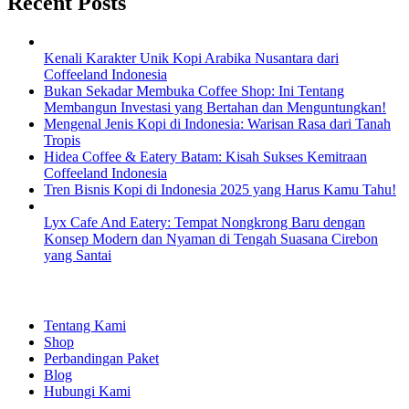
Recent Posts
Kenali Karakter Unik Kopi Arabika Nusantara dari
Coffeeland Indonesia
Bukan Sekadar Membuka Coffee Shop: Ini Tentang
Membangun Investasi yang Bertahan dan Menguntungkan!
Mengenal Jenis Kopi di Indonesia: Warisan Rasa dari Tanah
Tropis
Hidea Coffee & Eatery Batam: Kisah Sukses Kemitraan
Coffeeland Indonesia
Tren Bisnis Kopi di Indonesia 2025 yang Harus Kamu Tahu!
Lyx Cafe And Eatery: Tempat Nongkrong Baru dengan
Konsep Modern dan Nyaman di Tengah Suasana Cirebon
yang Santai
EXPLORE
Tentang Kami
Shop
Perbandingan Paket
Blog
Hubungi Kami