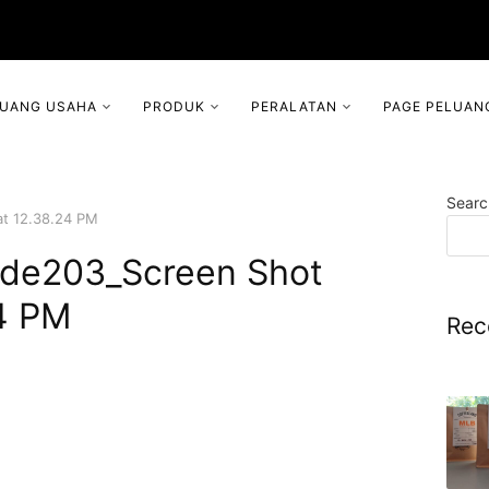
LUANG USAHA
PRODUK
PERALATAN
PAGE PELUAN
Searc
t 12.38.24 PM
de203_Screen Shot
4 PM
Rec