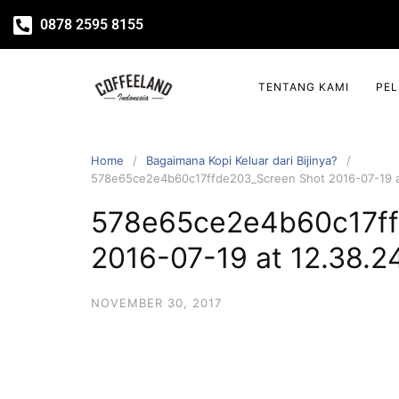
0878 2595 8155
TENTANG KAMI
PE
Home
Bagaimana Kopi Keluar dari Bijinya?
578e65ce2e4b60c17ffde203_Screen Shot 2016-07-19 a
578e65ce2e4b60c17ff
2016-07-19 at 12.38.2
NOVEMBER 30, 2017