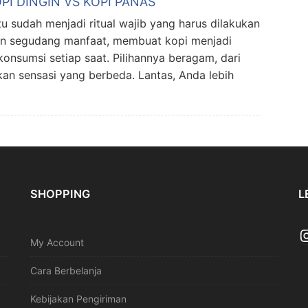
PI DINGIN VS KOPI PANAS
sudah menjadi ritual wajib yang harus dilakukan
pan segudang manfaat, membuat kopi menjadi
nsumsi setiap saat. Pilihannya beragam, dari
an sensasi yang berbeda. Lantas, Anda lebih
SHOPPING
L
My Account
Cara Berbelanja
Kebijakan Pengiriman