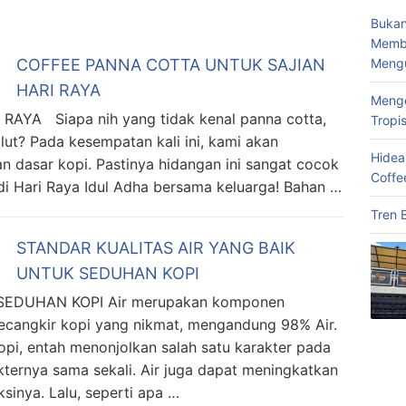
Bukan
Memba
Meng
COFFEE PANNA COTTA UNTUK SAJIAN
HARI RAYA
Menge
YA Siapa nih yang tidak kenal panna cotta,
Tropi
lut? Pada kesempatan kali ini, kami akan
Hidea
 dasar kopi. Pastinya hidangan ini sangat cocok
Coffe
i Hari Raya Idul Adha bersama keluarga! Bahan …
Tren 
STANDAR KUALITAS AIR YANG BAIK
UNTUK SEDUHAN KOPI
SEDUHAN KOPI Air merupakan komponen
secangkir kopi yang nikmat, mengandung 98% Air.
opi, entah menonjolkan salah satu karakter pada
ternya sama sekali. Air juga dapat meningkatkan
inya. Lalu, seperti apa …