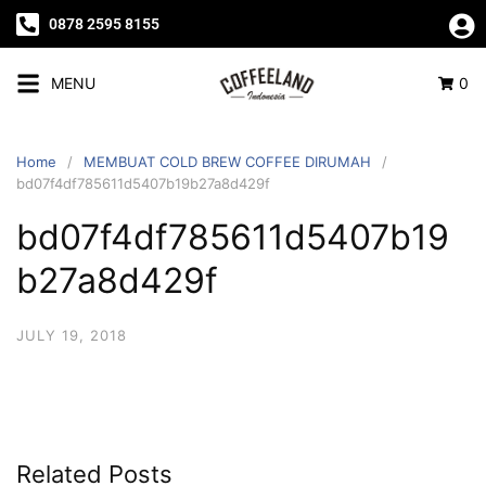
0878 2595 8155
MENU
0
Home
MEMBUAT COLD BREW COFFEE DIRUMAH
bd07f4df785611d5407b19b27a8d429f
bd07f4df785611d5407b19
b27a8d429f
JULY 19, 2018
Related Posts