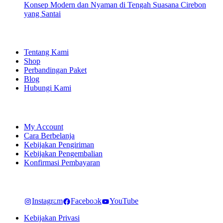
Konsep Modern dan Nyaman di Tengah Suasana Cirebon
yang Santai
EXPLORE
Tentang Kami
Shop
Perbandingan Paket
Blog
Hubungi Kami
SHOPPING
My Account
Cara Berbelanja
Kebijakan Pengiriman
Kebijakan Pengembalian
Konfirmasi Pembayaran
LET'S CONNECT
Instagram
Facebook
YouTube
Kebijakan Privasi