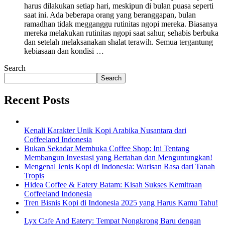
harus dilakukan setiap hari, meskipun di bulan puasa seperti
saat ini. Ada beberapa orang yang beranggapan, bulan
ramadhan tidak megganggu rutinitas ngopi mereka. Biasanya
mereka melakukan rutinitas ngopi saat sahur, sehabis berbuka
dan setelah melaksanakan shalat terawih. Semua tergantung
kebiasaan dan kondisi …
Search
Search
Recent Posts
Kenali Karakter Unik Kopi Arabika Nusantara dari
Coffeeland Indonesia
Bukan Sekadar Membuka Coffee Shop: Ini Tentang
Membangun Investasi yang Bertahan dan Menguntungkan!
Mengenal Jenis Kopi di Indonesia: Warisan Rasa dari Tanah
Tropis
Hidea Coffee & Eatery Batam: Kisah Sukses Kemitraan
Coffeeland Indonesia
Tren Bisnis Kopi di Indonesia 2025 yang Harus Kamu Tahu!
Lyx Cafe And Eatery: Tempat Nongkrong Baru dengan