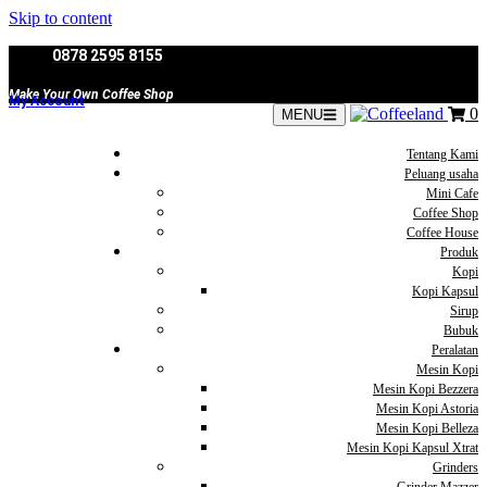
Skip to content
0878 2595 8155
Make Your Own Coffee Shop
My Account
0
MENU
Tentang Kami
Peluang usaha
Mini Cafe
Coffee Shop
Coffee House
Produk
Kopi
Kopi Kapsul
Sirup
Bubuk
Peralatan
Mesin Kopi
Mesin Kopi Bezzera
Mesin Kopi Astoria
Mesin Kopi Belleza
Mesin Kopi Kapsul Xtrat
Grinders