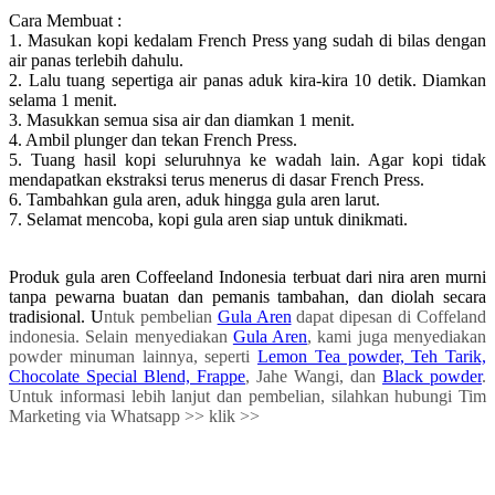
Cara Membuat :
1. Masukan kopi kedalam French Press yang sudah di bilas dengan
air panas terlebih dahulu.
2. Lalu tuang sepertiga air panas aduk kira-kira 10 detik. Diamkan
selama 1 menit.
3. Masukkan semua sisa air dan diamkan 1 menit.
4. Ambil plunger dan tekan French Press.
5. Tuang hasil kopi seluruhnya ke wadah lain. Agar kopi tidak
mendapatkan ekstraksi terus menerus di dasar French Press.
6. Tambahkan gula aren, aduk hingga gula aren larut.
7. Selamat mencoba, kopi gula aren siap untuk dinikmati.
Produk gula aren Coffeeland Indonesia terbuat dari nira aren murni
tanpa pewarna buatan dan pemanis tambahan, dan diolah secara
tradisional. U
ntuk pembelian
Gula Aren
dapat dipesan di Coffeland
indonesia. Selain menyediakan
Gula Aren
, kami juga menyediakan
powder minuman lainnya, seperti
Lemon Tea powder, Teh Tarik,
Chocolate Special Blend, Frappe
, Jahe Wangi, dan
Black powder
.
Untuk informasi lebih lanjut dan pembelian, silahkan hubungi Tim
Marketing via Whatsapp >> klik >>