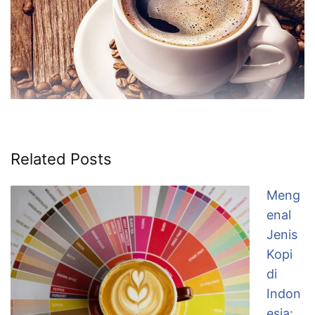
Related Posts
Meng
enal
Jenis
Kopi
di
Indon
esia: