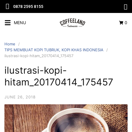
0878 2595 8155
MENU
0
Home
TIPS MEMBUAT KOPI TUBRUK, KOPI KHAS INDONESIA
ilustrasi-kopi-hitam_20170414_175457
ilustrasi-kopi-
hitam_20170414_175457
JUNE 26, 2018