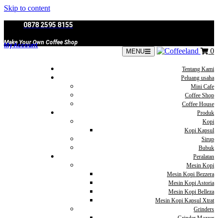
Skip to content
0878 2595 8155
Make Your Own Coffee Shop
My Account
0
MENU
Tentang Kami
Peluang usaha
Mini Cafe
Coffee Shop
Coffee House
Produk
Kopi
Kopi Kapsul
Sirup
Bubuk
Peralatan
Mesin Kopi
Mesin Kopi Bezzera
Mesin Kopi Astoria
Mesin Kopi Belleza
Mesin Kopi Kapsul Xtrat
Grinders