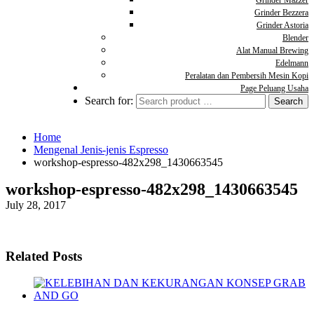
Grinder Mazzer
Grinder Bezzera
Grinder Astoria
Blender
Alat Manual Brewing
Edelmann
Peralatan dan Pembersih Mesin Kopi
Page Peluang Usaha
Search for:
Home
Mengenal Jenis-jenis Espresso
workshop-espresso-482x298_1430663545
workshop-espresso-482x298_1430663545
July 28, 2017
Related Posts