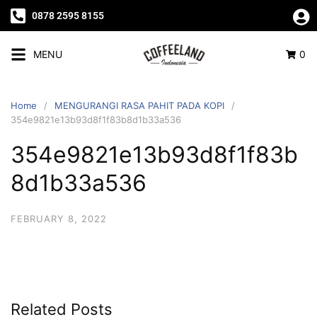
0878 2595 8155
MENU
0
Home
MENGURANGI RASA PAHIT PADA KOPI
354e9821e13b93d8f1f83b8d1b33a536
354e9821e13b93d8f1f83b
8d1b33a536
FEBRUARY 8, 2022
Related Posts