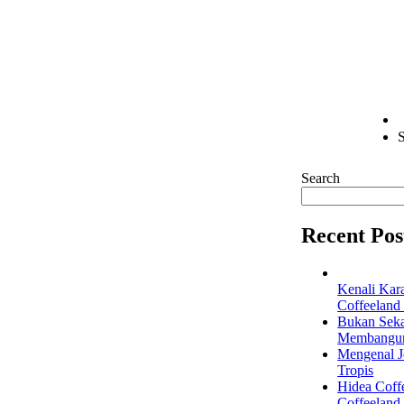
S
Search
Recent Pos
Kenali Kar
Coffeeland
Bukan Seka
Membangun 
Mengenal Je
Tropis
Hidea Coff
Coffeeland