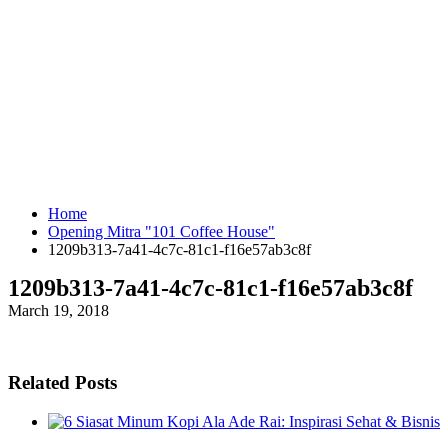
Home
Opening Mitra "101 Coffee House"
1209b313-7a41-4c7c-81c1-f16e57ab3c8f
1209b313-7a41-4c7c-81c1-f16e57ab3c8f
March 19, 2018
Related Posts