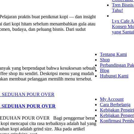
Tren Bisni
Tahu!
elajaran praktis buat penikmat kopi — dan insight
Lyx Cafe A
lai dari kopi hitam sebelum menambahkan gula atau
Konsep Mod
men, budaya, dan peluang bisnis. Dari sudut
yang Santa
EXPLORE
Tentang Kami
Shop
Perbandingan Pak
 banyak yang berpendapat bahwa kesuksesan sebuah
Blog
coffee shop itu sendiri. Deskripsi menu yang mudah
Hubungi Kami
 akan membuat pelanggan memilih menu tersebut.
SHOPPING
My Account
Cara Berbelanja
K SEDUHAN POUR OVER
Kebijakan Pengir
Kebijakan Penge
UHAN POUR OVER Bagi penggemar berat
Konfirmasi Pemb
opi mencapai cita rasa terbaiknya adalah hal yang
han kopi adalah grind size. Jika pada artikel
LET'S CON