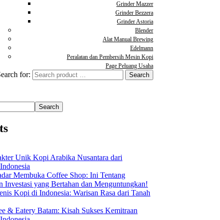
Grinder Mazzer
Grinder Bezzera
Grinder Astoria
Blender
Alat Manual Brewing
Edelmann
Peralatan dan Pembersih Mesin Kopi
Page Peluang Usaha
earch for:
Search
ts
akter Unik Kopi Arabika Nusantara dari
 Indonesia
dar Membuka Coffee Shop: Ini Tentang
Investasi yang Bertahan dan Menguntungkan!
nis Kopi di Indonesia: Warisan Rasa dari Tanah
ee & Eatery Batam: Kisah Sukses Kemitraan
 Indonesia