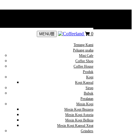
0
MENU
Tentang Kami
Peluang usaha
Mini Cafe
Coffee Shop
Coffee House
Produk
Kopi
Kopi Kapsul
Sirup
Bubuk
Peralatan
Mesin Kopi
Mesin Kopi Bezzera
Mesin Kopi Astoria
Mesin Kopi Belleza
Mesin Kopi Kapsul Xtrat
Grinders