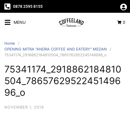
0878 2595 8155
MENU
0
Home
OPENING MITRA "ANDRA COFFEE AND EATERY" MEDAN
75341174_2918862184810504_7865762952245149696_o
75341174_2918862184810
504_78657629522451496
96_o
NOVEMBER 1, 2019