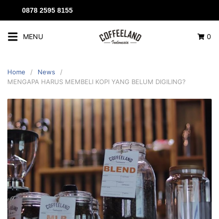
0878 2595 8155
MENU
0
Home
News
MENGAPA HARUS MEMBELI KOPI YANG BELUM DIGILING?