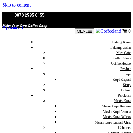
Skip to content
0878 2595 8155
Make Your Own Coffee Shop
My Account
0
MENU
Tentang Kami
Peluang usaha
Mini Cafe
Coffee Shop
Coffee House
Produk
Kopi
Kopi Kapsul
Sirup
Bubuk
Peralatan
Mesin Kopi
Mesin Kopi Bezzera
Mesin Kopi Astoria
Mesin Kopi Belleza
Mesin Kopi Kapsul Xtrat
Grinders