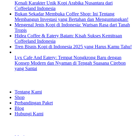
Kenali Karakter Unik Kopi Arabika Nusantara dari
Coffeeland Indonesia
Bukan Sekadar Membuka Coffee Shop: Ini Tentang
Membangun Investasi yang Bertahan dan Menguntungkan!
Mengenal Jenis Kopi di Indonesia: Warisan Rasa dari Tanah
Tropis
Hidea Coffee & Eatery Batam: Kisah Sukses Kemitraan
Coffeeland Indonesia
Tren Bisnis Kopi di Indonesia 2025 yang Harus Kamu Tahu!
Lyx Cafe And Eatery: Tempat Nongkrong Baru dengan
Konsep Modern dan Nyaman di Tengah Suasana Cirebon
yang Santai
EXPLORE
Tentang Kami
Shop
Perbandingan Paket
Blog
Hubungi Kami
SHOPPING