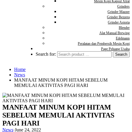
Mesin Kopi Kapsul Xtrat
Grinders
Grinder Mazzer
Grinder Bezzera
Grinder Astoria
Blender
Alat Manual Brewing
Edelmann
Peralatan dan Pembersih Mesin Kopi
Page Peluang Usaha
Search for:
Home
News
MANFAAT MINUM KOPI HITAM SEBELUM
MEMULAI AKTIVITAS PAGI HARI
MANFAAT MINUM KOPI HITAM
SEBELUM MEMULAI AKTIVITAS
PAGI HARI
News
·
June 24, 2022