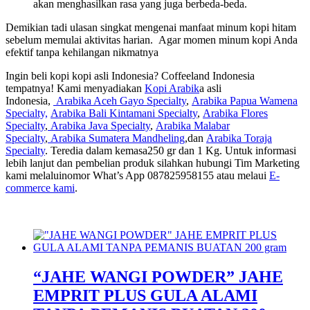
akan menghasilkan rasa yang juga berbeda-beda.
Demikian tadi ulasan singkat mengenai manfaat minum kopi hitam
sebelum memulai aktivitas harian. Agar momen minum kopi Anda
efektif tanpa kehilangan nikmatnya
Ingin beli kopi kopi asli Indonesia? Coffeeland Indonesia
tempatnya! Kami menyadiakan
Kopi Arabik
a asli
Indonesia,
Arabika Aceh Gayo Specialty
,
Arabika Papua Wamena
Specialty,
Arabika Bali Kintamani Specialty
,
Arabika Flores
Specialty
,
Arabika Java Specialty
,
Arabika Malabar
Specialty
,
Arabika Sumatera Mandheling
,dan
Arabika Toraja
Specialty
. Teredia dalam kemasa250 gr dan 1 Kg. Untuk informasi
lebih lanjut dan pembelian produk silahkan hubungi Tim Marketing
kami melaluinomor What’s App 087825958155 atau melaui
E-
commerce kami
.
“JAHE WANGI POWDER” JAHE
EMPRIT PLUS GULA ALAMI