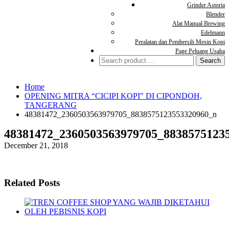
Grinder Astoria
Blender
Alat Manual Brewing
Edelmann
Peralatan dan Pembersih Mesin Kopi
Page Peluang Usaha
Search
for:
Home
OPENING MITRA “CICIPI KOPI" DI CIPONDOH,
TANGERANG
48381472_2360503563979705_8838575123553320960_n
48381472_2360503563979705_8838575123
December 21, 2018
Related Posts