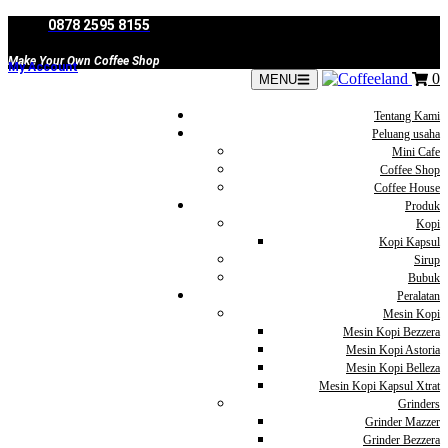
Skip
0878 2595 8155
to
content
Make Your Own Coffee Shop
My Account
0
MENU
Tentang Kami
Peluang usaha
Mini Cafe
Coffee Shop
Coffee House
Produk
Kopi
Kopi Kapsul
Sirup
Bubuk
Peralatan
Mesin Kopi
Mesin Kopi Bezzera
Mesin Kopi Astoria
Mesin Kopi Belleza
Mesin Kopi Kapsul Xtrat
Grinders
Grinder Mazzer
Grinder Bezzera