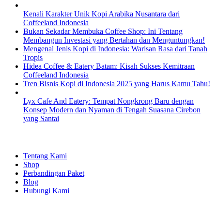
Kenali Karakter Unik Kopi Arabika Nusantara dari
Coffeeland Indonesia
Bukan Sekadar Membuka Coffee Shop: Ini Tentang
Membangun Investasi yang Bertahan dan Menguntungkan!
Mengenal Jenis Kopi di Indonesia: Warisan Rasa dari Tanah
Tropis
Hidea Coffee & Eatery Batam: Kisah Sukses Kemitraan
Coffeeland Indonesia
Tren Bisnis Kopi di Indonesia 2025 yang Harus Kamu Tahu!
Lyx Cafe And Eatery: Tempat Nongkrong Baru dengan
Konsep Modern dan Nyaman di Tengah Suasana Cirebon
yang Santai
EXPLORE
Tentang Kami
Shop
Perbandingan Paket
Blog
Hubungi Kami
SHOPPING