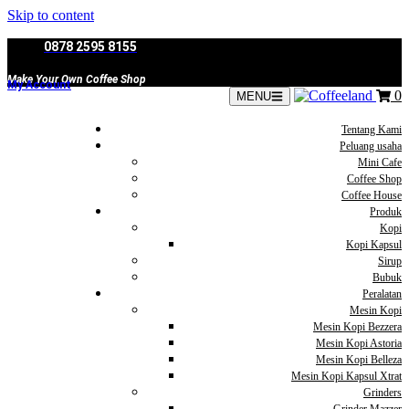
Skip to content
0878 2595 8155
Make Your Own Coffee Shop
My Account
0
MENU
Tentang Kami
Peluang usaha
Mini Cafe
Coffee Shop
Coffee House
Produk
Kopi
Kopi Kapsul
Sirup
Bubuk
Peralatan
Mesin Kopi
Mesin Kopi Bezzera
Mesin Kopi Astoria
Mesin Kopi Belleza
Mesin Kopi Kapsul Xtrat
Grinders