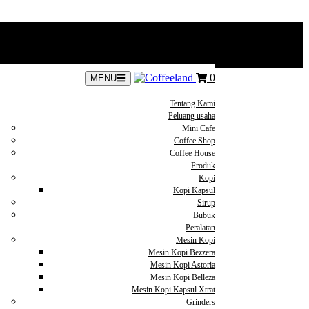
0
MENU
Tentang Kami
Peluang usaha
Mini Cafe
Coffee Shop
Coffee House
Produk
Kopi
Kopi Kapsul
Sirup
Bubuk
Peralatan
Mesin Kopi
Mesin Kopi Bezzera
Mesin Kopi Astoria
Mesin Kopi Belleza
Mesin Kopi Kapsul Xtrat
Grinders