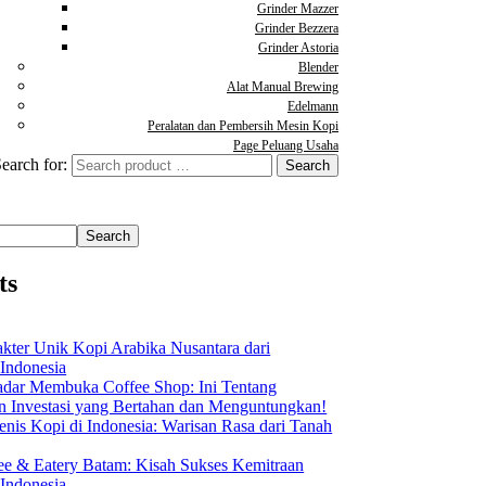
Grinder Mazzer
Grinder Bezzera
Grinder Astoria
Blender
Alat Manual Brewing
Edelmann
Peralatan dan Pembersih Mesin Kopi
Page Peluang Usaha
earch for:
Search
ts
akter Unik Kopi Arabika Nusantara dari
 Indonesia
dar Membuka Coffee Shop: Ini Tentang
Investasi yang Bertahan dan Menguntungkan!
nis Kopi di Indonesia: Warisan Rasa dari Tanah
ee & Eatery Batam: Kisah Sukses Kemitraan
 Indonesia