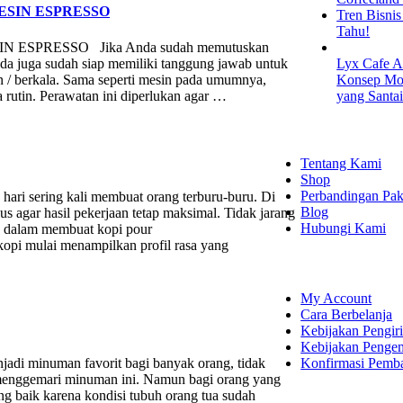
SIN ESPRESSO
Tren Bisni
Tahu!
PRESSO Jika Anda sudah memutuskan
nda juga sudah siap memiliki tanggung jawab untuk
Lyx Cafe A
n / berkala. Sama seperti mesin pada umumnya,
Konsep Mod
rutin. Perawatan ini diperlukan agar …
yang Santa
EXPLORE
Tentang Kami
Shop
Perbandingan Pak
 sering kali membuat orang terburu-buru. Di
Blog
kus agar hasil pekerjaan tetap maksimal. Tidak jarang
Hubungi Kami
ka dalam membuat kopi pour
kopi mulai menampilkan profil rasa yang
SHOPPING
My Account
Cara Berbelanja
Kebijakan Pengir
Kebijakan Penge
Konfirmasi Pemb
minuman favorit bagi banyak orang, tidak
g menggemari minuman ini. Namun bagi orang yang
ang baik karena kondisi tubuh orang tua sudah
LET'S CON