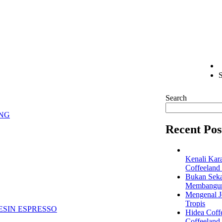
S
Search
NG
Recent Pos
Kenali Kar
Coffeeland
Bukan Seka
Membangun 
Mengenal Je
Tropis
Hidea Coff
Coffeeland