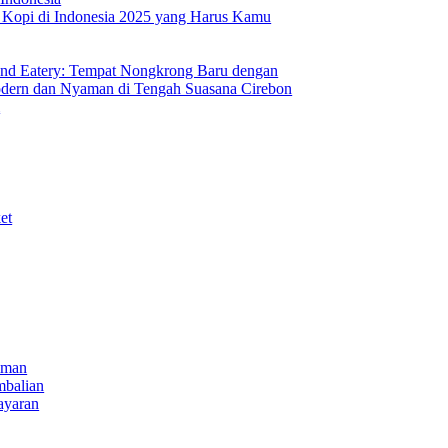
s Kopi di Indonesia 2025 yang Harus Kamu
nd Eatery: Tempat Nongkrong Baru dengan
ern dan Nyaman di Tengah Suasana Cirebon
i
et
iman
mbalian
ayaran
NECT