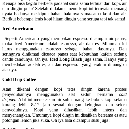
Kenapa bisa begitu berbeda padahal sama-sama terbuat dari kopi, air
dan dingin pula? Setelah didalami menu kopi ini ternyata memang
nyata bedanya meskipun bahan bakunya sama-sama kopi dan air.
Berikut beberapa jenis kopi hitam dingin yang serupa tapi tak sama!
Iced Americano
Seperti Americano yang merupakan espresso dicampur air panas,
maka Iced Americano adalah espresso, air dan es. Minuman ini
harus menggunakan espresso sebagai bahan dasarnya. Dan
seringnya dinikmati dicuaca panas saat kebutuhan kafein sedang
candu-candunya. Oh iya,
Iced Long Black
juga sama. Hanya yang
membedakan adalah es, air dan espresso yang terakhir dituang di
atasnya.
Cold Drip Coffee
Atau dikenal dengan kopi tetes dingin karena proses
penyeduhannya menggunakan alat seduh bernama
cold
dripper.
Alat ini meneteskan air suhu ruang ke bubuk kopi selama
kurang lebih 8-12 jam sesuai dengan keinginan dan selera
penyeduhnya. Kopi yang dihasilkan lebih intens dan
menyenangkan. Umumnya kopi dingin ini disajikan bersama es atau
potongan lemon jika suka. Oh iya bisa dicampur susu juga!