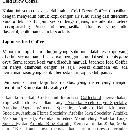
Cold Brew Coffee
Kalau ini semua pasti sudah tahu. Cold Brew Coffee dihasilkan
dengan menyeduh bubuk kopi dengan air suhu ruang dan direndam
kurang lebih 7-12 jam sesuai dengan jenis, metode dan selera
masing-masing. Proses ini menghasilkan cita rasa yang unik,
flavorful
,
lebih manis dan less acidity
.
Japanese Iced Coffee
Minuman kopi hitam dingin yang satu ini adalah es kopi yang
diseduh secara manual biasanya menggunakan alat seduh jenis
pour
over.
Sama seperti kopi yang diseduh manual, Japanese Iced Coffee
ini hanya ditambah dengan es saja. Meski ditambah es, ada
permainan rasio yang sedikit berbeda dari kopi seduh panas.
Dari semua menu kopi hitam diatas, yang mana yang menjadi
favoritmu? Komentar dibawah yaa!!
erkait kopi lokal, Coffeeland Indonesia
Coffeeland
menyediakan
kopi asli Indonesia, diantaranya
Arabika Aceh Gayo Specialty
,
Arabika Papua Wamena Specialty,
Arabika Bali Kintamani
Specialty
,
Arabika Flores Specialty
,
Arabika Java Specialty
,
Arabika
Malabar Specialty
,
Arabika Sumatera Mandheling
,
Arabika Toraja
Specialty
, dan
Arabika Blue Korintji
. Kemasan mulai 250gr, 500gr
dan 1Kg. Kami juga menyediakan
mesin espresso
,
grinder
,