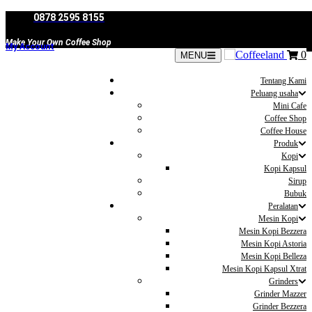
Skip
0878 2595 8155
to
content
Make Your Own Coffee Shop
My Account
0
MENU
Tentang Kami
Peluang usaha
Mini Cafe
Coffee Shop
Coffee House
Produk
Kopi
Kopi Kapsul
Sirup
Bubuk
Peralatan
Mesin Kopi
Mesin Kopi Bezzera
Mesin Kopi Astoria
Mesin Kopi Belleza
Mesin Kopi Kapsul Xtrat
Grinders
Grinder Mazzer
Grinder Bezzera