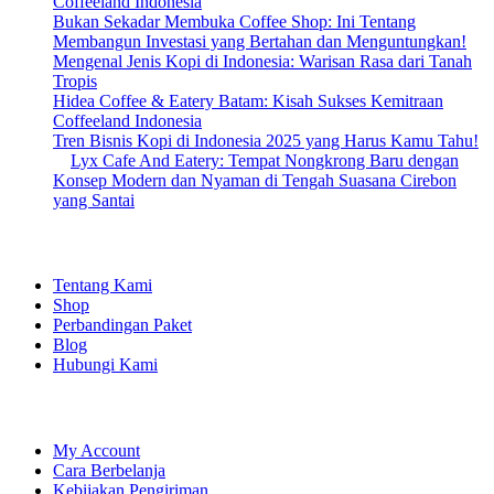
Coffeeland Indonesia
Bukan Sekadar Membuka Coffee Shop: Ini Tentang
Membangun Investasi yang Bertahan dan Menguntungkan!
Mengenal Jenis Kopi di Indonesia: Warisan Rasa dari Tanah
Tropis
Hidea Coffee & Eatery Batam: Kisah Sukses Kemitraan
Coffeeland Indonesia
Tren Bisnis Kopi di Indonesia 2025 yang Harus Kamu Tahu!
Lyx Cafe And Eatery: Tempat Nongkrong Baru dengan
Konsep Modern dan Nyaman di Tengah Suasana Cirebon
yang Santai
EXPLORE
Tentang Kami
Shop
Perbandingan Paket
Blog
Hubungi Kami
SHOPPING
My Account
Cara Berbelanja
Kebijakan Pengiriman