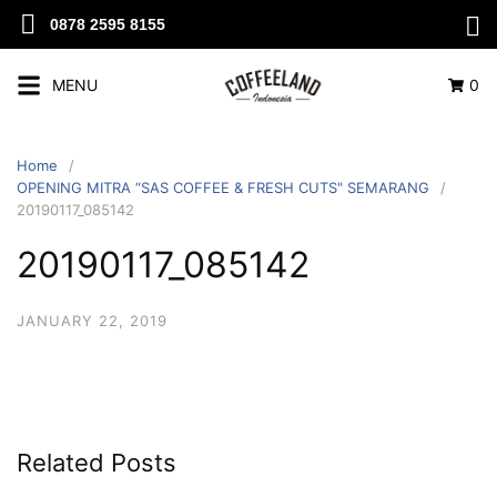
0878 2595 8155
MENU
0
Home
OPENING MITRA “SAS COFFEE & FRESH CUTS" SEMARANG
20190117_085142
20190117_085142
JANUARY 22, 2019
Related Posts