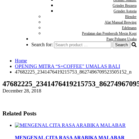
Grinder Mazzer
Grinder Bezzera
Grinder Astoria
Blender
Alat Manual Brewing
Edelmann
Peralatan dan Pembersih Mesin Kopi
Page Peluang Usaha
Search for:
Home
OPENING MITRA “S+COFFEE" UMALAS BALI
47682225_2341476419215753_8627496709523505152_n
47682225_2341476419215753_8627496709
December 28, 2018
Related Posts
MENGENAL CITA RASA ARABIKA MALABAR