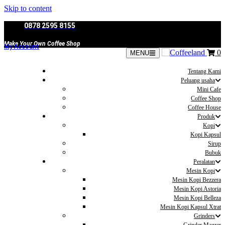
Skip to content
0878 2595 8155
Make Your Own Coffee Shop
My Account
0
MENU
Tentang Kami
Peluang usaha
Mini Cafe
Coffee Shop
Coffee House
Produk
Kopi
Kopi Kapsul
Sirup
Bubuk
Peralatan
Mesin Kopi
Mesin Kopi Bezzera
Mesin Kopi Astoria
Mesin Kopi Belleza
Mesin Kopi Kapsul Xtrat
Grinders