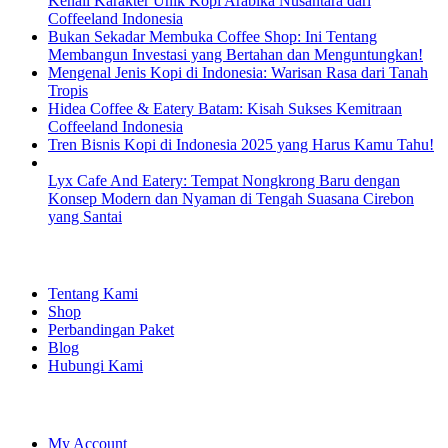
Kenali Karakter Unik Kopi Arabika Nusantara dari
Coffeeland Indonesia
Bukan Sekadar Membuka Coffee Shop: Ini Tentang
Membangun Investasi yang Bertahan dan Menguntungkan!
Mengenal Jenis Kopi di Indonesia: Warisan Rasa dari Tanah
Tropis
Hidea Coffee & Eatery Batam: Kisah Sukses Kemitraan
Coffeeland Indonesia
Tren Bisnis Kopi di Indonesia 2025 yang Harus Kamu Tahu!
Lyx Cafe And Eatery: Tempat Nongkrong Baru dengan
Konsep Modern dan Nyaman di Tengah Suasana Cirebon
yang Santai
EXPLORE
Tentang Kami
Shop
Perbandingan Paket
Blog
Hubungi Kami
SHOPPING
My Account