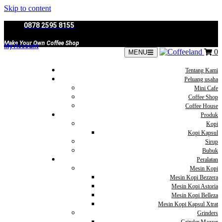
Skip to content
0878 2595 8155
Make Your Own Coffee Shop
My Account
0
MENU
Tentang Kami
Peluang usaha
Mini Cafe
Coffee Shop
Coffee House
Produk
Kopi
Kopi Kapsul
Sirup
Bubuk
Peralatan
Mesin Kopi
Mesin Kopi Bezzera
Mesin Kopi Astoria
Mesin Kopi Belleza
Mesin Kopi Kapsul Xtrat
Grinders