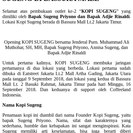
Selamat atas pembukaan outlet ke-2 “
KOPI SUGENG
” yang
dimiliki oleh
Bapak Sugeng Priyono dan Bapak Adjie Rinaldi
.
Lokasi Kopi Sugeng berada di Bassura Mall Lt.2 Jakarta Timur.
Opening KOPI SUGENG bersama Jenderal Purn. Muhammad Ali
Muthohar, SH, MH, Bapak Sugeng Priyono, Annisa Sugeng, dan
Bapak Adjie Rinaldi
Untuk pertama kalinya, KOPI SUGENG membuka jaringan
pertamanya di dua lokasi yang berbeda. Lokasi pertama sudah
dibuka di Eatstreet Jakarta Lt.2 Mall Artha Gading, Jakarta Utara
pada tanggal 9 September 2018, dan lokasi yang kedua di Bassura
Mall Lt. 2 Basuki Rahmat, Jakarta Timur pada hari Minggu, 16
September 2018. Dan keduanya di support oleh Coffeeland
Indonesia.
Nama Kopi Sugeng
Penamaan kopi ini diambil dari nama Founder Kopi Sugeng, yaitu
bapak Sugeng Priyono. Nama, sifat dan karakternya yang
sederhana, humble dan kebapakan ini sangat menginspirasi. Kata
Sugeng memiliki arti keselamatan, bisa juga berarti diberi