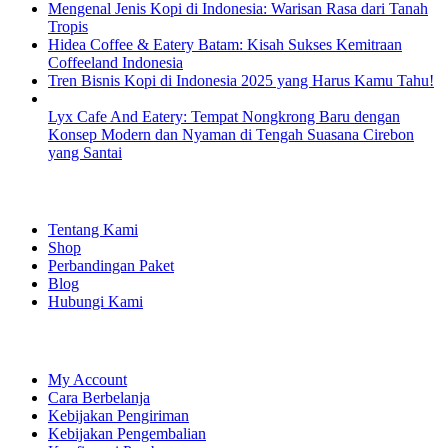
Mengenal Jenis Kopi di Indonesia: Warisan Rasa dari Tanah
Tropis
Hidea Coffee & Eatery Batam: Kisah Sukses Kemitraan
Coffeeland Indonesia
Tren Bisnis Kopi di Indonesia 2025 yang Harus Kamu Tahu!
Lyx Cafe And Eatery: Tempat Nongkrong Baru dengan
Konsep Modern dan Nyaman di Tengah Suasana Cirebon
yang Santai
EXPLORE
Tentang Kami
Shop
Perbandingan Paket
Blog
Hubungi Kami
SHOPPING
My Account
Cara Berbelanja
Kebijakan Pengiriman
Kebijakan Pengembalian