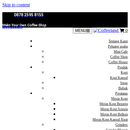
Skip to content
0878 2595 8155
Make Your Own Coffee Shop
My Account
0
MENU
Tentang Kami
Peluang usaha
Mini Cafe
Coffee Shop
Coffee House
Produk
Kopi
Kopi Kapsul
Sirup
Bubuk
Peralatan
Mesin Kopi
Mesin Kopi Bezzera
Mesin Kopi Astoria
Mesin Kopi Belleza
Mesin Kopi Kapsul Xtrat
Grinders