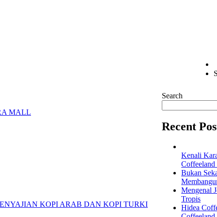
S
Search
RA MALL
Recent Pos
Kenali Kar
Coffeeland
Bukan Seka
Membangun 
Mengenal Je
Tropis
Hidea Coff
Coffeeland