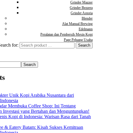
Grinder Mazzer
Grinder Bezzera
Grinder Astoria
Blender
Alat Manual Brewing
Edelmann
Peralatan dan Pembersih Mesin Kopi
Page Peluang Usaha
earch for:
Search
ts
akter Unik Kopi Arabika Nusantara dari
 Indonesia
dar Membuka Coffee Shop: Ini Tentang
Investasi yang Bertahan dan Menguntungkan!
nis Kopi di Indonesia: Warisan Rasa dari Tanah
ee & Eatery Batam: Kisah Sukses Kemitraan
 Indonesia