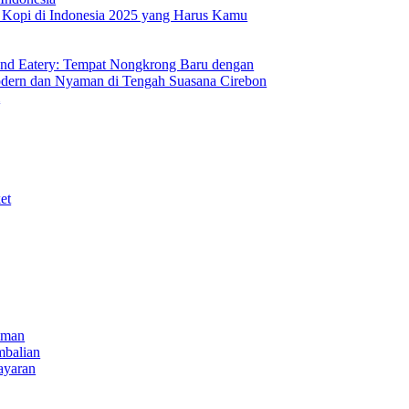
s Kopi di Indonesia 2025 yang Harus Kamu
nd Eatery: Tempat Nongkrong Baru dengan
ern dan Nyaman di Tengah Suasana Cirebon
i
et
iman
mbalian
ayaran
NECT