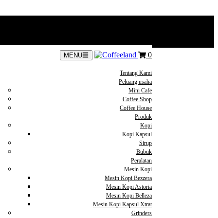
0
MENU
Tentang Kami
Peluang usaha
Mini Cafe
Coffee Shop
Coffee House
Produk
Kopi
Kopi Kapsul
Sirup
Bubuk
Peralatan
Mesin Kopi
Mesin Kopi Bezzera
Mesin Kopi Astoria
Mesin Kopi Belleza
Mesin Kopi Kapsul Xtrat
Grinders