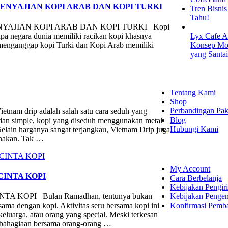
PENYAJIAN KOPI ARAB DAN KOPI TURKI
Tren Bisni
Tahu!
NYAJIAN KOPI ARAB DAN KOPI TURKI Kopi
apa negara dunia memiliki racikan kopi khasnya
Lyx Cafe A
ng menganggap kopi Turki dan Kopi Arab memiliki
Konsep Mod
yang Santa
EXPLORE
Tentang Kami
Shop
Perbandingan Pak
ip adalah salah satu cara seduh yang
Blog
 dan simple, kopi yang diseduh menggunakan metal
Hubungi Kami
elain harganya sangat terjangkau, Vietnam Drip juga
unakan. Tak …
SHOPPING
My Account
CINTA KOPI
Cara Berbelanja
Kebijakan Pengir
Kebijakan Penge
KOPI Bulan Ramadhan, tentunya bukan
Konfirmasi Pemb
rsama dengan kopi. Aktivitas seru bersama kopi ini
keluarga, atau orang yang special. Meski terkesan
kebahagiaan bersama orang-orang …
LET'S CON