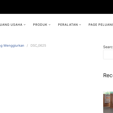
LUANG USAHA
PRODUK
PERALATAN
PAGE PELUAN
ang Menggiurkan
DSC_0625
Searc
Rec