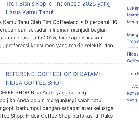
Tren Bisnis Kopi di Indonesia 2025 yang
Bukan
Harus Kamu Tahu!
Memba
Meng
us Kamu Tahu Oleh Tim Coffeeland • Diperbarui: 16
 berubah dari sekadar minuman menjadi bagian
Menge
as komunitas. Pada 2025, lanskap bisnis kopi
Tropi
i, preferensi konsumen yang makin selektif, dan
Hidea
Coffe
Tren 
REFERENSI COFFESHOP DI BATAM:
HIDEA COFFEE SHOP
Lyx
FFEE SHOP Bagi Anda yang sedang
Konse
yang 
ap jika Anda belum mengunjungi salah satu
, ngopi, berkumpul dengan sahabat atau keluarga
ffee Shop. Hidea Coffee Shop berlokasi di Ruko