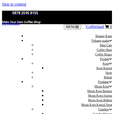
Skip to content
0878 2595 8155
Make Your Own Coffee Shop
My Account
0
MENU
Tentang Kami
Peluang usaha
Mini Cafe
Coffee Shop
Coffee House
Produk
Kopi
Kopi Kapsul
Sirup
Bubuk
Peralatan
Mesin Kopi
Mesin Kopi Bezzera
Mesin Kopi Astoria
Mesin Kopi Belleza
Mesin Kopi Kapsul Xtrat
Grinders