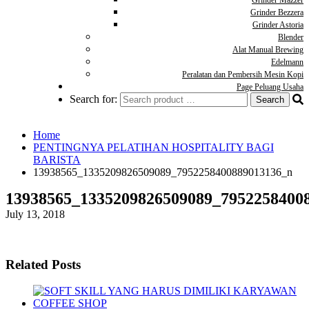
Grinder Mazzer
Grinder Bezzera
Grinder Astoria
Blender
Alat Manual Brewing
Edelmann
Peralatan dan Pembersih Mesin Kopi
Page Peluang Usaha
Search for:
Home
PENTINGNYA PELATIHAN HOSPITALITY BAGI
BARISTA
13938565_1335209826509089_7952258400889013136_n
13938565_1335209826509089_7952258400
July 13, 2018
Related Posts