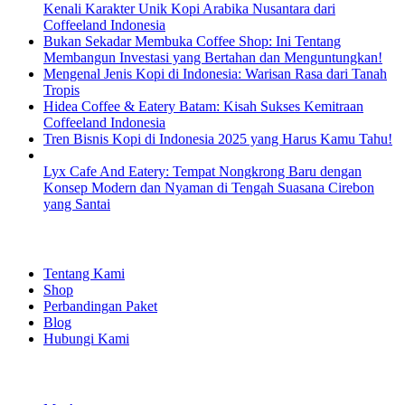
Kenali Karakter Unik Kopi Arabika Nusantara dari
Coffeeland Indonesia
Bukan Sekadar Membuka Coffee Shop: Ini Tentang
Membangun Investasi yang Bertahan dan Menguntungkan!
Mengenal Jenis Kopi di Indonesia: Warisan Rasa dari Tanah
Tropis
Hidea Coffee & Eatery Batam: Kisah Sukses Kemitraan
Coffeeland Indonesia
Tren Bisnis Kopi di Indonesia 2025 yang Harus Kamu Tahu!
Lyx Cafe And Eatery: Tempat Nongkrong Baru dengan
Konsep Modern dan Nyaman di Tengah Suasana Cirebon
yang Santai
EXPLORE
Tentang Kami
Shop
Perbandingan Paket
Blog
Hubungi Kami
SHOPPING