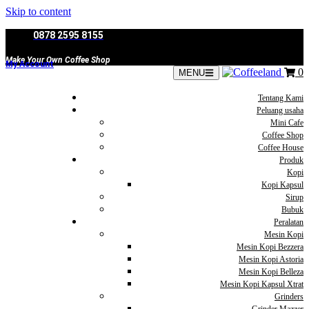
Skip to content
0878 2595 8155
Make Your Own Coffee Shop
My Account
0
MENU
Tentang Kami
Peluang usaha
Mini Cafe
Coffee Shop
Coffee House
Produk
Kopi
Kopi Kapsul
Sirup
Bubuk
Peralatan
Mesin Kopi
Mesin Kopi Bezzera
Mesin Kopi Astoria
Mesin Kopi Belleza
Mesin Kopi Kapsul Xtrat
Grinders