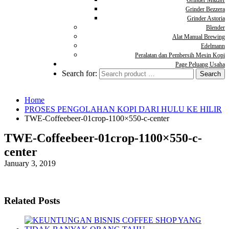
Grinder Mazzer
Grinder Bezzera
Grinder Astoria
Blender
Alat Manual Brewing
Edelmann
Peralatan dan Pembersih Mesin Kopi
Page Peluang Usaha
Search for:
Home
PROSES PENGOLAHAN KOPI DARI HULU KE HILIR
TWE-Coffeebeer-01crop-1100×550-c-center
TWE-Coffeebeer-01crop-1100×550-c-
center
January 3, 2019
Related Posts