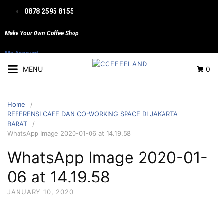
Skip
0878 2595 8155
to
content
Make Your Own Coffee Shop
My Account
MENU
0
Home
REFERENSI CAFE DAN CO-WORKING SPACE DI JAKARTA
BARAT
WhatsApp Image 2020-01-06 at 14.19.58
WhatsApp Image 2020-01-
06 at 14.19.58
JANUARY 10, 2020