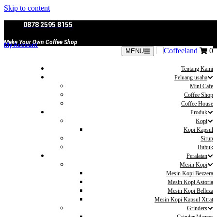
Skip to content
0878 2595 8155
Make Your Own Coffee Shop
My Account
0
MENU
Tentang Kami
Peluang usaha
Mini Cafe
Coffee Shop
Coffee House
Produk
Kopi
Kopi Kapsul
Sirup
Bubuk
Peralatan
Mesin Kopi
Mesin Kopi Bezzera
Mesin Kopi Astoria
Mesin Kopi Belleza
Mesin Kopi Kapsul Xtrat
Grinders