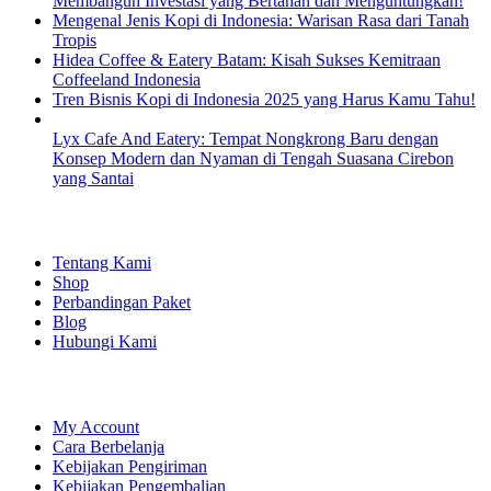
Membangun Investasi yang Bertahan dan Menguntungkan!
Mengenal Jenis Kopi di Indonesia: Warisan Rasa dari Tanah
Tropis
Hidea Coffee & Eatery Batam: Kisah Sukses Kemitraan
Coffeeland Indonesia
Tren Bisnis Kopi di Indonesia 2025 yang Harus Kamu Tahu!
Lyx Cafe And Eatery: Tempat Nongkrong Baru dengan
Konsep Modern dan Nyaman di Tengah Suasana Cirebon
yang Santai
EXPLORE
Tentang Kami
Shop
Perbandingan Paket
Blog
Hubungi Kami
SHOPPING
My Account
Cara Berbelanja
Kebijakan Pengiriman
Kebijakan Pengembalian