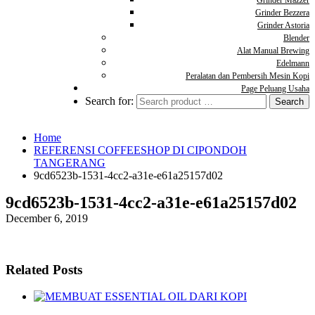
Grinder Mazzer
Grinder Bezzera
Grinder Astoria
Blender
Alat Manual Brewing
Edelmann
Peralatan dan Pembersih Mesin Kopi
Page Peluang Usaha
Search for:
Home
REFERENSI COFFEESHOP DI CIPONDOH
TANGERANG
9cd6523b-1531-4cc2-a31e-e61a25157d02
9cd6523b-1531-4cc2-a31e-e61a25157d02
December 6, 2019
Related Posts