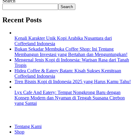
Search
Search
Recent Posts
Kenali Karakter Unik Kopi Arabika Nusantara dari
Coffeeland Indonesia
Bukan Sekadar Membuka Coffee Shop: Ini Tentang
Membangun Investasi yang Bertahan dan Menguntungkan!
Mengenal Jenis Kopi di Indonesia: Warisan Rasa dari Tanah
Tropis
Hidea Coffee & Eatery Batam: Kisah Sukses Kemitraan
Coffeeland Indonesia
Tren Bisnis Kopi di Indonesia 2025 yang Harus Kamu Tahu!
Lyx Cafe And Eatery: Tempat Nongkrong Baru dengan
Konsep Modern dan Nyaman di Tengah Suasana Cirebon
yang Santai
EXPLORE
Tentang Kami
Shop