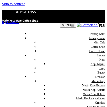
Skip to content
0878 2595 8155
Make Your Own Coffee Shop
My Account
0
MENU
Tentang Kami
Peluang usaha
Mini Cafe
Coffee Shop
Coffee House
Produk
Kopi
Kopi Kapsul
Sirup
Bubuk
Peralatan
Mesin Kopi
Mesin Kopi Bezzera
Mesin Kopi Astoria
Mesin Kopi Belleza
Mesin Kopi Kapsul Xtrat
Grinders