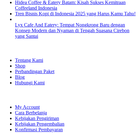
Hidea Coffee & Eatery Batam: Kisah Sukses Kemitraan
Coffeeland Indonesia
Tren Bisnis Kopi di Indonesia 2025 yang Harus Kamu Tahu!
Lyx Cafe And Eatery: Tempat Nongkrong Baru dengan
Konsep Modern dan Nyaman di Tengah Suasana Cirebon
yang Santai
EXPLORE
Tentang Kami
Shop
Perbandingan Paket
Blog
Hubungi Kami
SHOPPING
My Account
Cara Berbelanja
Kebijakan Pengiriman
Kebijakan Pengembalian
Konfirmasi Pembayaran