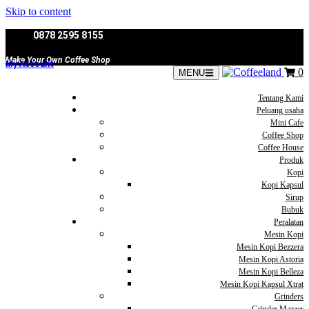
Skip to content
0878 2595 8155
Make Your Own Coffee Shop
My Account
0
MENU
Tentang Kami
Peluang usaha
Mini Cafe
Coffee Shop
Coffee House
Produk
Kopi
Kopi Kapsul
Sirup
Bubuk
Peralatan
Mesin Kopi
Mesin Kopi Bezzera
Mesin Kopi Astoria
Mesin Kopi Belleza
Mesin Kopi Kapsul Xtrat
Grinders