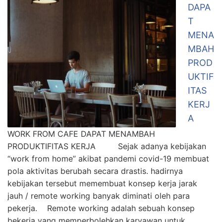
DAPA
T
MENA
MBAH
PROD
UKTIF
ITAS
KERJ
A
WORK FROM CAFE DAPAT MENAMBAH
PRODUKTIFITAS KERJA Sejak adanya kebijakan
“work from home” akibat pandemi covid-19 membuat
pola aktivitas berubah secara drastis. hadirnya
kebijakan tersebut memembuat konsep kerja jarak
jauh / remote working banyak diminati oleh para
pekerja. Remote working adalah sebuah konsep
bekerja yang memperbolehkan karyawan untuk