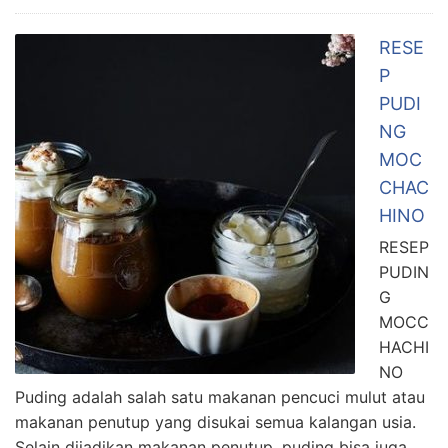
RESE
P
PUDI
NG
MOC
CHAC
HINO
RESEP
PUDIN
G
MOCC
HACHI
NO
Puding adalah salah satu makanan pencuci mulut atau
makanan penutup yang disukai semua kalangan usia.
Selain dijadikan makanan penutup, puding bisa juga