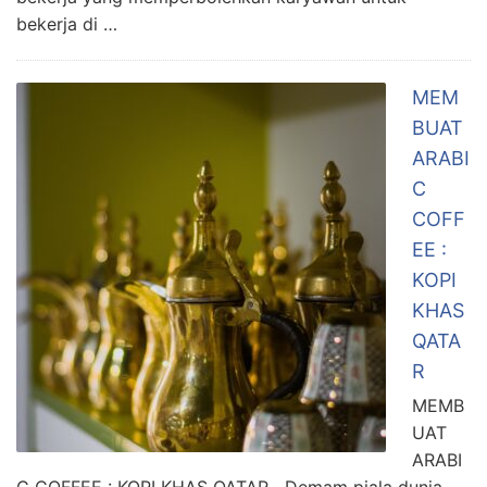
bekerja di …
MEM
BUAT
ARABI
C
COFF
EE :
KOPI
KHAS
QATA
R
MEMB
UAT
ARABI
C COFFEE : KOPI KHAS QATAR Demam piala dunia