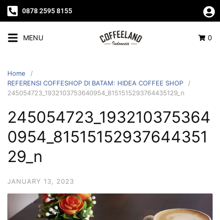
0878 2595 8155
MENU
0
Home
REFERENSI COFFESHOP DI BATAM: HIDEA COFFEE SHOP
245054723_1932103753640954_8151515293764435129_n
245054723_193210375364
0954_81515152937644351
29_n
JANUARY 13, 2023