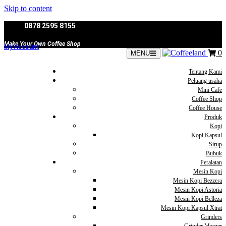
Skip to content
0878 2595 8155
Make Your Own Coffee Shop
My Account
0
MENU
Tentang Kami
Peluang usaha
Mini Cafe
Coffee Shop
Coffee House
Produk
Kopi
Kopi Kapsul
Sirup
Bubuk
Peralatan
Mesin Kopi
Mesin Kopi Bezzera
Mesin Kopi Astoria
Mesin Kopi Belleza
Mesin Kopi Kapsul Xtrat
Grinders