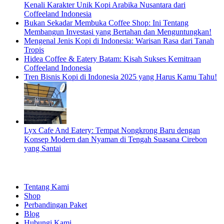
Kenali Karakter Unik Kopi Arabika Nusantara dari
Coffeeland Indonesia
Bukan Sekadar Membuka Coffee Shop: Ini Tentang
Membangun Investasi yang Bertahan dan Menguntungkan!
Mengenal Jenis Kopi di Indonesia: Warisan Rasa dari Tanah
Tropis
Hidea Coffee & Eatery Batam: Kisah Sukses Kemitraan
Coffeeland Indonesia
Tren Bisnis Kopi di Indonesia 2025 yang Harus Kamu Tahu!
Lyx Cafe And Eatery: Tempat Nongkrong Baru dengan
Konsep Modern dan Nyaman di Tengah Suasana Cirebon
yang Santai
EXPLORE
Tentang Kami
Shop
Perbandingan Paket
Blog
Hubungi Kami