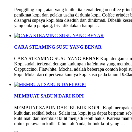
Penggiling kopi, atau yang lebih kita kenal dengan coffee grinde
penikmat kopi dan pelaku usaha di dunia kopi. Coffee grinder 
disangrai supaya kopi bisa diseduh dan dinikmati. Dibalik kese
yang cukup panjang, bisa dikatakan hampir …
CARA STEAMING SUSU YANG BENAR
CARA STEAMING SUSU YANG BENAR Kopi dengan campuran s
Kopi sudah terkenal dengan kadungan kafeinnya yang membuat h
Cappuccino, Flatwhite, Mocha, adalah beberapa contoh kopi sus
kopi. Mulai dari diperkenalkannya kopi susu pada tahun 1930
MEMBUAT SABUN DARI KOPI
MEMBUAT SABUN DARI BUBUK KOPI Kopi merupakan sumbe
kulit dari radikal bebas. Selain itu, kopi juga dapat berperan s
kulit mati dan membuat kulit menjadi lebih halus. Karena manfa
untuk perawatan kulit. Tahu kah Anda, bubuk kopi yang …