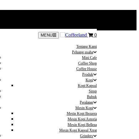
0
MENU
Tentang Kami
Peluang usaha
Mini Cafe
Coffee Shop
Coffee House
Produk
Kopi
Kopi Kapsul
Sirup
Bubuk
Peralatan
Mesin Kopi
Mesin Kopi Bezzera
Mesin Kopi Astoria
Mesin Kopi Belleza
Mesin Kopi Kapsul Xtrat
Grinders