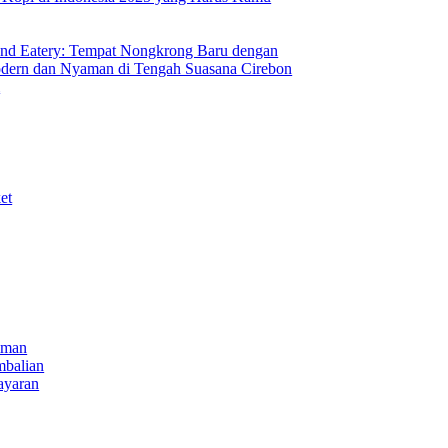
nd Eatery: Tempat Nongkrong Baru dengan
ern dan Nyaman di Tengah Suasana Cirebon
i
et
iman
mbalian
ayaran
NECT