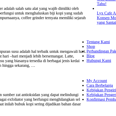
Tahu!
r adalah salah satu alat yang wajib dimiliki oleh
berfungsi untuk menghaluskan biji kopi yang sudah
Lyx Cafe A
mpurnaanya, coffee grinder ternyata memiliki sejarah
Konsep Mod
yang Santa
EXPLORE
Tentang Kami
Shop
Perbandingan Pak
usu adalah hal terbaik untuk mengawali hari.
Blog
ari –hari menjadi lebih bersemangat. Latte,
Hubungi Kami
u yang biasanya tersedia di berbagai jenis kedai
an hingga sekarang, …
SHOPPING
My Account
Cara Berbelanja
Kebijakan Pengir
Kebijakan Penge
r zat antioksidan yang dapat melindungi
Konfirmasi Pemb
ebagai exfoliator yang berfungsi menghilangkan sel
at inilah bubuk kopi sering dijadikan bahan dasar
LET'S CON