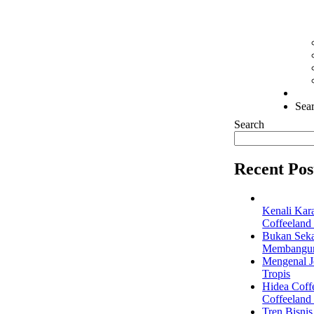
Sear
Search
Recent Pos
Kenali Kar
Coffeeland
Bukan Seka
Membangun 
Mengenal Je
Tropis
Hidea Coff
Coffeeland
Tren Bisni