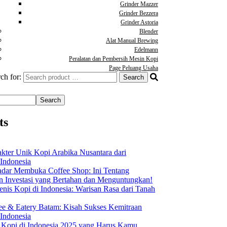
Grinder Mazzer
Grinder Bezzera
Grinder Astoria
Blender
Alat Manual Brewing
Edelmann
Peralatan dan Pembersih Mesin Kopi
Page Peluang Usaha
ch for:
Search
ts
akter Unik Kopi Arabika Nusantara dari
 Indonesia
dar Membuka Coffee Shop: Ini Tentang
Investasi yang Bertahan dan Menguntungkan!
nis Kopi di Indonesia: Warisan Rasa dari Tanah
ee & Eatery Batam: Kisah Sukses Kemitraan
 Indonesia
s Kopi di Indonesia 2025 yang Harus Kamu